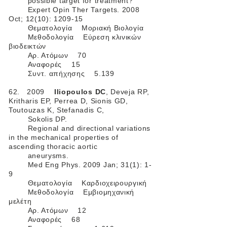
possible target for treatment?
Expert Opin Ther Targets. 2008
Oct; 12(10): 1209-15
Θεματολογία Μοριακή Βιολογία
Μεθοδολογία Εύρεση κλινικών
βιοδεικτών
Αρ. Ατόμων 70
Αναφορές 15
Συντ. απήχησης 5.139
62. 2009
Iliopoulos DC
, Deveja RP,
Kritharis EP, Perrea D, Sionis GD,
Toutouzas K, Stefanadis C,
Sokolis DP.
Regional and directional variations
in the mechanical properties of
ascending thoracic aortic
aneurysms.
Med Eng Phys. 2009 Jan; 31(1): 1-
9
Θεματολογία Καρδιοχειρουργική
Μεθοδολογία Εμβιομηχανική
μελέτη
Αρ. Ατόμων 12
Αναφορές 68