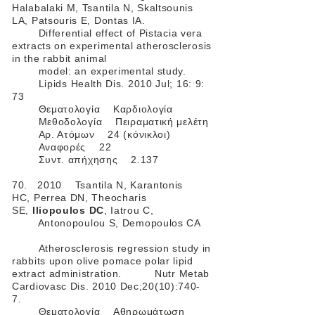
Halabalaki M, Tsantila N, Skaltsounis
LA, Patsouris E, Dontas IA.
Differential effect of Pistacia vera
extracts on experimental atherosclerosis
in the rabbit animal
model: an experimental study.
Lipids Health Dis. 2010 Jul; 16: 9:
73
Θεματολογία Καρδιολογία
Μεθοδολογία Πειραματική μελέτη
Αρ. Ατόμων 24 (κόνικλοι)
Αναφορές 22
Συντ. απήχησης 2.137
70. 2010 Tsantila N, Karantonis
HC, Perrea DN, Theocharis
SE,
Iliopoulos DC
, Iatrou C,
Antonopoulou S, Demopoulos CA
Atherosclerosis regression study in
rabbits upon olive pomace polar lipid
extract administration. Nutr Metab
Cardiovasc Dis. 2010 Dec;20(10):740-
7.
Θεματολογία Αθηρωμάτωση