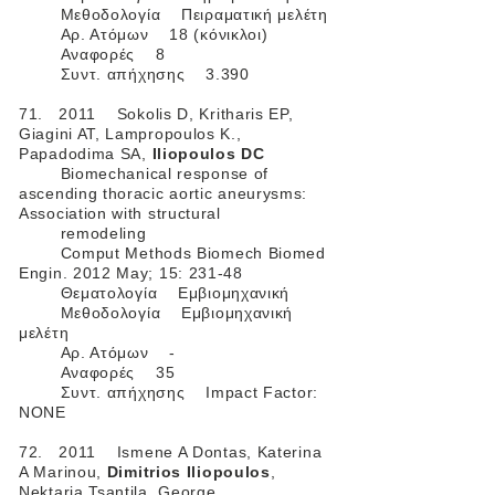
Μεθοδολογία Πειραματική μελέτη
Αρ. Ατόμων 18 (κόνικλοι)
Αναφορές 8
Συντ. απήχησης 3.390
71. 2011 Sokolis D, Kritharis EP,
Giagini AT, Lampropoulos K.,
Papadodima SA,
Iliopoulos DC
Biomechanical response of
ascending thoracic aortic aneurysms:
Association with structural
remodeling
Comput Methods Biomech Biomed
Engin. 2012 May; 15: 231-48
Θεματολογία Εμβιομηχανική
Μεθοδολογία Εμβιομηχανική
μελέτη
Αρ. Ατόμων -
Αναφορές 35
Συντ. απήχησης Impact Factor:
ΝΟΝΕ
72. 2011 Ismene A Dontas, Katerina
A Marinou,
Dimitrios Iliopoulos
,
Nektaria Tsantila, George