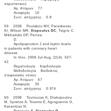
περιστατικού
Αρ. Ατόμων 77
Αναφορές 10
Συντ. απήχησης 0.8
59. 2008 Poulakou MV, Paraskevas
KI, Wilson MR,
Iliopoulos DC
, Tsigris C,
Mikhailidis DP, Perrea
D.
Apolipoprotein J and leptin levels
in patients with coronary heart
disease.
In Vivo. 2008 Jul-Aug; 22(4): 537-
42.
Θεματολογία Καρδιολογία
Μεθοδολογία Βιοδείκτες
στεφανιαίας νόσου
Αρ. Ατόμων 67
Αναφορές 35
Συντ. απήχησης 0.974
60. 2008 Toutouzas K, Drakopoulou
M, Synetos A, Tsiamis E, Agrogiannis G,
Kavantzas N,
Patsouris E,
Iliopoulos D.
,