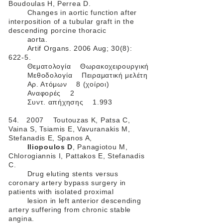
Boudoulas H, Perrea D.
Changes in aortic function after
interposition of a tubular graft in the
descending porcine thoracic
aorta.
Artif Organs. 2006 Aug; 30(8):
622-5.
Θεματολογία Θωρακοχειρουργική
Μεθοδολογία Πειραματική μελέτη
Αρ. Ατόμων 8 (χοίροι)
Αναφορές 2
Συντ. απήχησης 1.993
54. 2007 Toutouzas K, Patsa C,
Vaina S, Tsiamis E, Vavuranakis M,
Stefanadis E, Spanos A,
Iliopoulos D
, Panagiotou M,
Chlorogiannis I, Pattakos E, Stefanadis
C.
Drug eluting stents versus
coronary artery bypass surgery in
patients with isolated proximal
lesion in left anterior descending
artery suffering from chronic stable
angina.