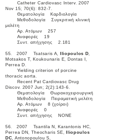
Catheter Cardiovasc Interv. 2007
Nov 15; 70(6): 832-7.
Θεματολογία Καρδιολογία
Μεθοδολογία Συγκριτική κλινική
μελέτη
Αρ. Ατόμων 257
Αναφορές 19
Συντ. απήχησης 2.181
55. 2007 Tsatsaris A,
Iliopoulos D
,
Motsakos T, Koukounaris E, Dontas I,
Perrea D.
Yielding criterion of porcine
thoracic aorta.
Recent Pat Cardiovasc Drug
Discov. 2007 Jun; 2(2):143-6.
Θεματολογία Θωρακοχειρουργική
Μεθοδολογία Πειραματική μελέτη
Αρ. Ατόμων 8 (χοίροι)
Αναφορές 0
Συντ. απήχησης ΝΟΝΕ
56. 2007 Tsantila N, Karantonis
HC,
Perrea DN, Theocharis SE,
Iliopoulos
DC
, Antonopoulou S,