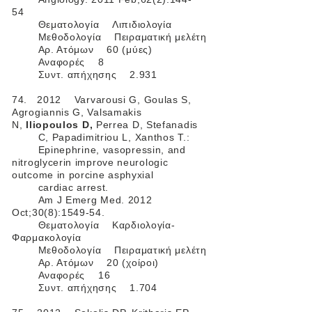
54
Θεματολογία Λιπιδιολογία
Μεθοδολογία Πειραματική μελέτη
Αρ. Ατόμων 60 (μύες)
Αναφορές 8
Συντ. απήχησης 2.931
74. 2012 Varvarousi G, Goulas S,
Agrogiannis G, Valsamakis
N,
Iliopoulos D,
Perrea D, Stefanadis
C, Papadimitriou L, Xanthos T.:
Epinephrine, vasopressin, and
nitroglycerin improve neurologic
outcome in porcine asphyxial
cardiac arrest.
Am J Emerg Med. 2012
Oct;30(8):1549-54.
Θεματολογία Kαρδιολογία-
Φαρμακολογία
Μεθοδολογία Πειραματική μελέτη
Αρ. Ατόμων 20 (χοίροι)
Αναφορές 16
Συντ. απήχησης 1.704