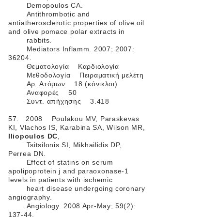
Demopoulos CA.
Antithrombotic and
antiatherosclerotic properties of olive oil
and olive pomace polar extracts in
rabbits.
Mediators Inflamm. 2007; 2007:
36204.
Θεματολογία Καρδιολογία
Μεθοδολογία Πειραματική μελέτη
Αρ. Ατόμων 18 (κόνικλοι)
Αναφορές 50
Συντ. απήχησης 3.418
57. 2008 Poulakou MV, Paraskevas
KI, Vlachos IS, Karabina SA, Wilson MR,
Iliopoulos DC
,
Tsitsilonis SI, Mikhailidis DP,
Perrea DN.
Effect of statins on serum
apolipoprotein j and paraoxonase-1
levels in patients with ischemic
heart disease undergoing coronary
angiography.
Angiology. 2008 Apr-May; 59(2):
137-44.