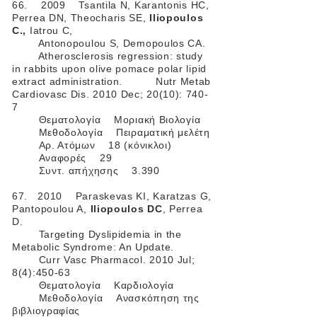
66. 2009 Tsantila N, Karantonis HC,
Perrea DN, Theocharis SE,
Iliopoulos
C.,
Iatrou C,
Antonopoulou S, Demopoulos CA.
Atherosclerosis regression: study
in rabbits upon olive pomace polar lipid
extract administration. Nutr Metab
Cardiovasc Dis. 2010 Dec; 20(10): 740-
7
Θεματολογία Μοριακή Βιολογία
Μεθοδολογία Πειραματική μελέτη
Αρ. Ατόμων 18 (κόνικλοι)
Αναφορές 29
Συντ. απήχησης 3.390
67. 2010 Paraskevas KI, Karatzas G,
Pantopoulou A,
Iliopoulos DC
, Perrea
D.
Targeting Dyslipidemia in the
Metabolic Syndrome: An Update.
Curr Vasc Pharmacol. 2010 Jul;
8(4):450-63
Θεματολογία Καρδιολογία
Μεθοδολογία Ανασκόπηση της
βιβλιογραφίας