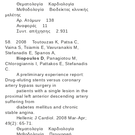
Θεματολογία Καρδιολογία
Μεθοδολογία Βιοδείκτες κλινικής
μελέτης
Αρ. Ατόμων 138
Αναφορές 11
Συντ. απήχησης 2.931
58. 2008 Toutouzas K, Patsa C,
Vaina S, Tsiamis E, Vavuranakis M,
Stefanadis E, Spanos A,
Iliopoulos D
, Panagiotou M,
Chlorogiannis I, Pattakos E, Stefanadis
C.
A preliminary experience report:
Drug-eluting stents versus coronary
artery bypass surgery in
patients with a single lesion in the
proximal left anterior descending artery
suffering from
diabetes mellitus and chronic
stable angina.
Hellenic J Cardiol. 2008 Mar-Apr;
49(2): 65-71.
Θεματολογία Καρδιολογία
Μεθοδολογία Περιγραφή