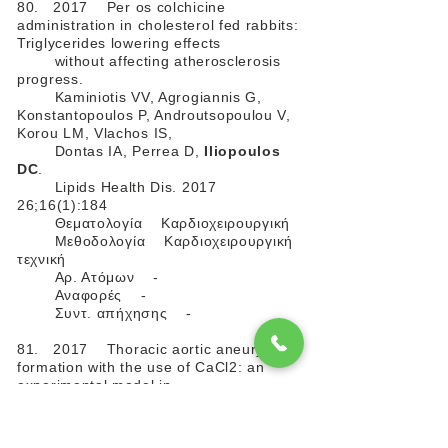
80. 2017 Per os colchicine
administration in cholesterol fed rabbits:
Triglycerides lowering effects
without affecting atherosclerosis
progress.
Kaminiotis VV, Agrogiannis G,
Konstantopoulos P, Androutsopoulou V,
Korou LM, Vlachos IS,
Dontas IA, Perrea D,
Iliopoulos
DC
.
Lipids Health Dis. 2017
26;16(1):184
Θεματολογία Kαρδιοχειρουργική
Μεθοδολογία Kαρδιοχειρουργική
τεχνική
Αρ. Ατόμων -
Αναφορές -
Συντ. απήχησης -
81. 2017 Thoracic aortic aneurysm
formation with the use of CaCl2: an
experimental model in
rabbits
Androutsopoulou V, Perrea DN,
Kavantzas N, Angouras DC, Doulamis IP,