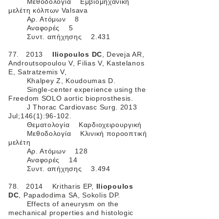
Μεθοδολογία Εμβιομηχανική
μελέτη κόλπων Valsava
Αρ. Ατόμων 8
Αναφορές 5
Συντ. απήχησης 2.431
77. 2013
Iliopoulos DC
, Deveja AR,
Androutsopoulou V, Filias V, Kastelanos
E, Satratzemis V,
Khalpey Z, Koudoumas D.
Single-center experience using the
Freedom SOLO aortic bioprosthesis.
J Thorac Cardiovasc Surg. 2013
Jul;146(1):96-102.
Θεματολογία Καρδιοχειρουργική
Μεθοδολογία Κλινική ποροοπτική
μελέτη
Αρ. Ατόμων 128
Αναφορές 14
Συντ. απήχησης 3.494
78. 2014 Kritharis EP,
Iliopoulos
DC
, Papadodima SA, Sokolis DP.
Effects of aneurysm on the
mechanical properties and histologic