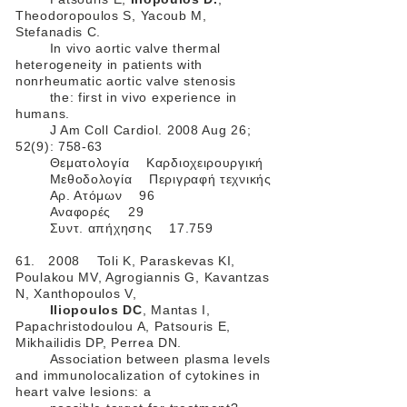
Theodoropoulos S, Yacoub M,
Stefanadis C.
In vivo aortic valve thermal
heterogeneity in patients with
nonrheumatic aortic valve stenosis
the: first in vivo experience in
humans.
J Am Coll Cardiol. 2008 Aug 26;
52(9): 758-63
Θεματολογία Καρδιοχειρουργική
Μεθοδολογία Περιγραφή τεχνικής
Αρ. Ατόμων 96
Αναφορές 29
Συντ. απήχησης 17.759
61. 2008 Toli K, Paraskevas KI,
Poulakou MV, Agrogiannis G, Kavantzas
N, Xanthopoulos V,
Iliopoulos DC
, Mantas I,
Papachristodoulou A, Patsouris E,
Mikhailidis DP, Perrea DN.
Association between plasma levels
and immunolocalization of cytokines in
heart valve lesions: a