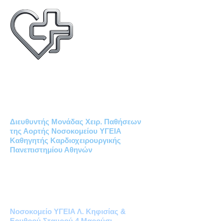
Δημήτριος Χρ. Ηλιόπουλος
MD PhD
ΚΑΡΔΙΟΧΕΙΡΟΥΡΓΟΣ
Διευθυντής Μονάδας Χειρ. Παθήσεων
της Αορτής Νοσοκομείου ΥΓΕΙΑ
Καθηγητής Καρδιοχειρουργικής
Πανεπιστημίου Αθηνών
Καρδιοχειρουργικό Ιατρείο Υγεία
Μονάδα Χειρουργικών Παθήσεων
της Αορτής
Νοσοκομείο ΥΓΕΙΑ Λ. Κηφισίας &
Ερυθρού Σταυρού 4 Μαρούσι