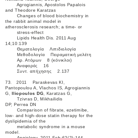
Agrogiannis, Apostolos Papalois
and Theodore Karatzas
Changes of blood biochemistry in
the rabbit animal model in
atherosclerosis research; a time- or
stress-effect
Lipids Health Dis. 2011 Aug
14;10:139
Θεματολογία Λιπιδιολογία
Μεθοδολογία Πειραματική μελέτη
Αρ. Ατόμων 8 (κόνικλοι)
Αναφορές 16
Συντ. απήχησης 2.137
73. 2011 Paraskevas KI,
Pantopoulou A, Vlachos IS, Agrogiannis
G,
Iliopoulos DG
, Karatzas G,
Tzivras D, Mikhailidis
DP, Perrea DN
Comparison of fibrate, ezetimibe,
low- and high-dose statin therapy for the
dyslipidemia of the
metabolic syndrome in a mouse
model.
Angiology. 2011 Feb;62(2):144-