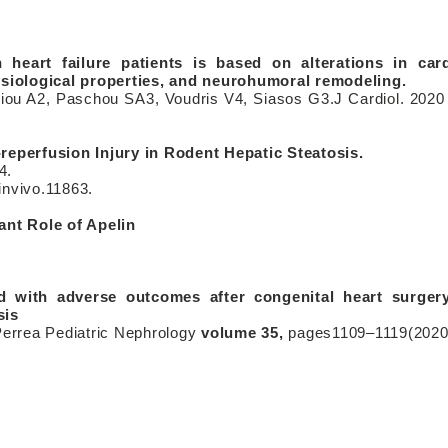
 heart failure patients is based on alterations in car
ysiological properties, and neurohumoral remodeling.
iou A2, Paschou SA3, Voudris V4, Siasos G3.J Cardiol. 2020
eperfusion Injury in Rodent Hepatic Steatosis.
4.
invivo.11863.
ant Role of Apelin
ad with adverse outcomes after congenital heart surger
sis
errea Pediatric Nephrology
volume 35,
pages1109–1119(2020