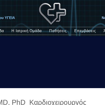
ίου ΥΓΕΙΑ
Ν
δα
Η Ιατρική Ομάδα
Παθήσεις
Επεμβάσεις
 MD, PhD Καρδιοχειρουργός