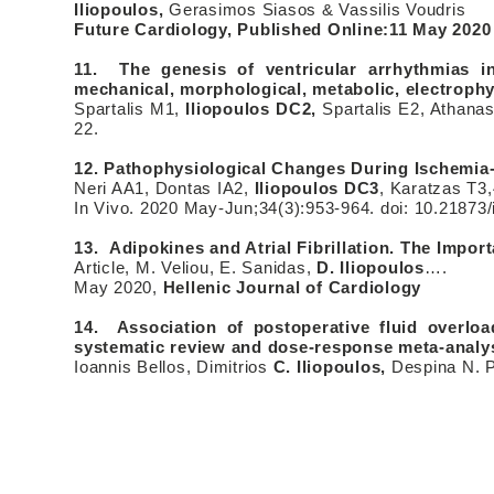
Iliopoulos,
Gerasimos Siasos & Vassilis Voudris
Future Cardiology, Published Online:11 May 2020
11. The genesis of ventricular arrhythmias in
mechanical, morphological, metabolic, electroph
Spartalis M1,
Iliopoulos DC2,
Spartalis E2, Athanas
22.
12. Pathophysiological Changes During Ischemia-r
Neri AA1, Dontas IA2,
Iliopoulos DC3
, Karatzas T3,
In Vivo. 2020 May-Jun;34(3):953-964. doi: 10.21873/
13. Adipokines and Atrial Fibrillation. The Import
Article, Μ. Veliou, E. Sanidas,
D. Iliopoulos
….
May 2020,
Hellenic Journal of Cardiology
14. Association of postoperative fluid overlo
systematic review and dose-response meta-analy
Ioannis Bellos, Dimitrios
C. Iliopoulos,
Despina N. P