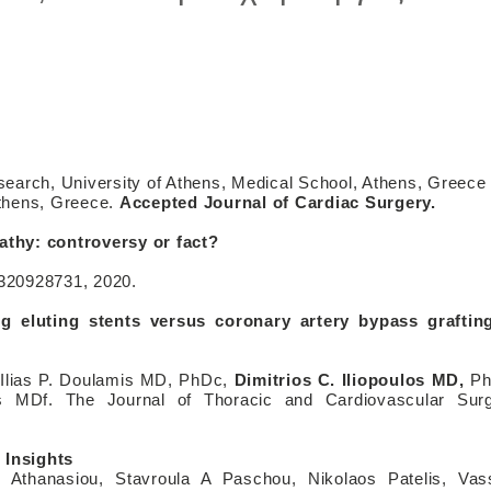
earch, University of Athens, Medical School, Athens, Greece 
Athens, Greece.
Accepted Journal of Cardiac Surgery.
athy: controversy or fact?
2320928731, 2020.
g eluting stents versus coronary artery bypass graftin
Ilias P. Doulamis MD, PhDc,
Dimitrios C. Iliopoulos MD,
Ph
is MDf. The Journal of Thoracic and Cardiovascular Sur
 Insights
os Athanasiou, Stavroula A Paschou, Nikolaos Patelis, Vass