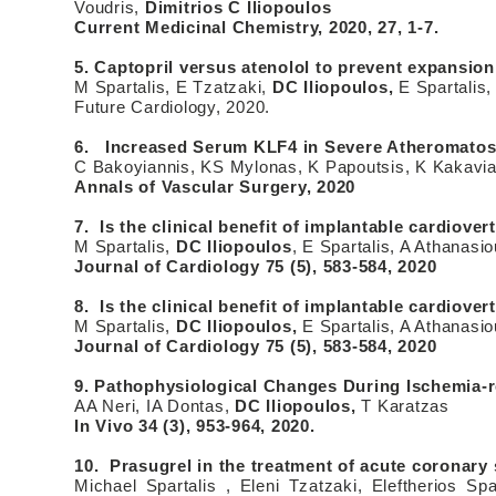
Voudris,
Dimitrios C Iliopoulos
Current Medicinal Chemistry, 2020, 27, 1-7.
5. Captopril versus atenolol to prevent expansion
M Spartalis, E Tzatzaki,
DC Iliopoulos,
E Spartalis, 
Future Cardiology, 2020.
6. Increased Serum KLF4 in Severe Atheromatos
C Bakoyiannis, KS Mylonas, K Papoutsis, K Kakavi
Annals of Vascular Surgery, 2020
7. Is the clinical benefit of implantable cardiovert
M Spartalis,
DC Iliopoulos
, E Spartalis, A Athanasi
Journal of Cardiology 75 (5), 583-584, 2020
8. Is the clinical benefit of implantable cardiovert
M Spartalis,
DC Iliopoulos,
E Spartalis, A Athanasio
Journal of Cardiology 75 (5), 583-584, 2020
9. Pathophysiological Changes During Ischemia-r
AA Neri, IA Dontas,
DC Iliopoulos,
T Karatzas
In Vivo 34 (3), 953-964, 2020.
10. Prasugrel in the treatment of acute coronar
Michael Spartalis , Eleni Tzatzaki, Eleftherios S