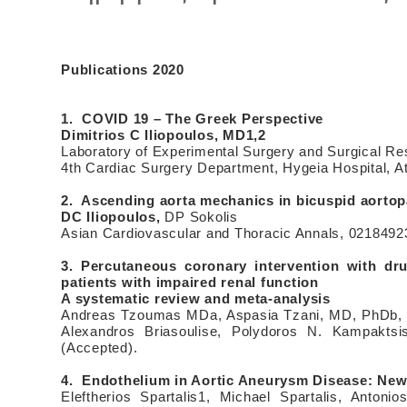
Publications 2020
1. COVID 19 – The Greek Perspective
Dimitrios C Iliopoulos, MD1,2
Laboratory of Experimental Surgery and Surgical Res
4th Cardiac Surgery Department, Hygeia Hospital, 
2.
Ascending aorta mechanics in bicuspid aortop
DC Iliopoulos,
DP Sokolis
Asian Cardiovascular and Thoracic Annals, 021849
3. Percutaneous coronary intervention with dru
patients with impaired renal function
A systematic review and meta-analysis
Andreas Tzoumas MDa, Aspasia Tzani, MD, PhDb, 
Alexandros Briasoulise, Polydoros N. Kampakts
(Accepted).
4. Endothelium in Aortic Aneurysm Disease: New
Eleftherios Spartalis1, Michael Spartalis, Antoni