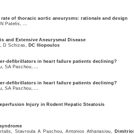
 rate of thoracic aortic aneurysms: rationale and design
N Patelis, ...
is and Extensive Aneurysmal Disease
a, D Schizas,
DC Iliopoulos
er-defibrillators in heart failure patients declining?
ou, SA Paschou, ...
er-defibrillators in heart failure patients declining?
u, SA Paschou, ...
eperfusion Injury in Rodent Hepatic Steatosis
y syndrome
partalis, Stavroula A Paschou, Antonios Athanasiou,
Dimitri