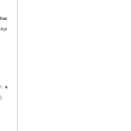
diac
 Apr
Κλείστε το ραντεβού σας
Καλέστε:
210 6867689
210 6867690
y: a
)