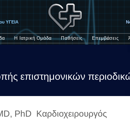
ίου ΥΓΕΙΑ
Ν
δα
Η Ιατρική Ομάδα
Παθήσεις
Επεμβάσεις
οπής επιστημονικών περιοδικ
 MD, PhD Καρδιοχειρουργός