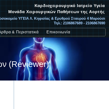
Καρδιοχειρουργικό Ιατρείο Υγεία
Μονάδα Χειρουργικών Παθήσεων της Αορτής
οσοκομείο ΥΓΕΙΑ Λ. Κηφισίας & Ερυθρού Σταυρού 4 Μαρούσι
Τηλ.: 2106867689 - 2106867690
Άρθρα & Περιστατικά
Επικοινωνία
ών (Reviewer)
Καρδιοχειρουργός
Καρδιοχειρουργός
Δημήτριος Ηλιόπουλος
Δημήτριος Ηλιόπουλος