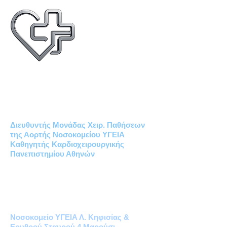
Δημήτριος Χρ. Ηλιόπουλος
MD PhD
ΚΑΡΔΙΟΧΕΙΡΟΥΡΓΟΣ
Διευθυντής Μονάδας Χειρ. Παθήσεων
της Αορτής Νοσοκομείου ΥΓΕΙΑ
Καθηγητής Καρδιοχειρουργικής
Πανεπιστημίου Αθηνών
Καρδιοχειρουργικό Ιατρείο Υγεία
Μονάδα Χειρουργικών Παθήσεων
της Αορτής
Νοσοκομείο ΥΓΕΙΑ Λ. Κηφισίας &
Ερυθρού Σταυρού 4 Μαρούσι