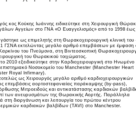
γός κος Κούκης Ιωάννης ειδικεύτηκε στη Χειρουργική Θώρακ
εγάλων Αγγείων στο ΓΝΑ «Ο Ευαγγελισμός» από το 1998 έως
ργάστηκε ως επιμελητής στη Θωρακοχειρουργική κλινική του
01 ΓΣΝΑ εκτελώντας μεγάλο αριθμό επεμβάσεων με έμφαση 
 Καρκίνου του Πνεύμονα, στη Βιντεοσκοπική Θωρακοχειρουρ
Χειρουργική του Θωρακικού τοιχώματος.
το 2010 εξειδικεύτηκε στην Καρδιοχειρουργική στο Ηνωμένο
νεπιστημιακό Νοσοκομείο του Manchester (Manchester Heart
ter Royal Infirmary).
υτοτελώς ως Χειρουργός μεγάλο αριθμό καρδιοχειρουργικών
 επεμβάσεις αορτοστεφανιαίας παράκαμψης (by-pass),
ιόρθωσης Μιτροειδούς και αντικατάστασης καρδιακών βαλβί
επί των ανευρυσμάτων της Θωρακικής Αορτής. Παράλληλα
ά στη διοργάνωση και λειτουργία του πρώτου κέντρου
δερμικών καρδιακών βαλβίδων (TAVI) στο Manchester.