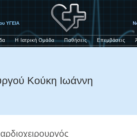
ίου ΥΓΕΙΑ
Ν
δα
Η Ιατρική Ομάδα
Παθήσεις
Επεμβάσεις
υργού Κούκη Ιωάννη
αρδιοχειρουργός