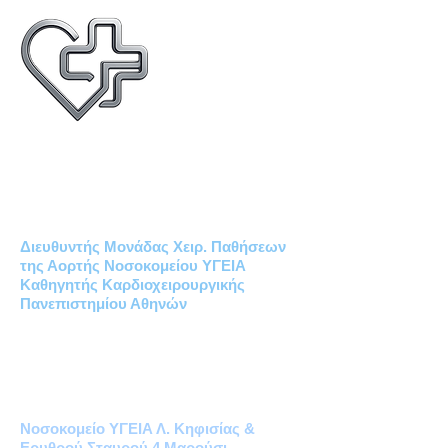
Δημήτριος Χρ. Ηλιόπουλος
MD PhD
ΚΑΡΔΙΟΧΕΙΡΟΥΡΓΟΣ
Διευθυντής Μονάδας Χειρ. Παθήσεων
της Αορτής Νοσοκομείου ΥΓΕΙΑ
Καθηγητής Καρδιοχειρουργικής
Πανεπιστημίου Αθηνών
Καρδιοχειρουργικό Ιατρείο Υγεία
Μονάδα Χειρουργικών Παθήσεων
της Αορτής
Νοσοκομείο ΥΓΕΙΑ Λ. Κηφισίας &
Ερυθρού Σταυρού 4 Μαρούσι