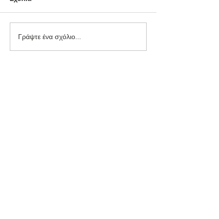
Γράψτε ένα σχόλιο...
Διαβήτης και στεφανιαία νόσος.
Η σύγχρονη πανδημία.