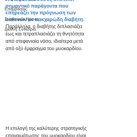
σημαντικό παράγοντα που 
Επεμβάσεις
επηρεάζει την πρόγνωση των 
Στεφανιαία Νόσος
ασθενών με σακχαρώδη διαβήτη. 
Παράλληλα, ο διαβήτης διπλασιάζει 
Διεθνή Συνέδρια
έως και τετραπλασιάζει τη θνητότητα 
από στεφανιαία νόσο, ιδιαίτερα μετά 
από οξύ έμφραγμα του μυοκαρδίου. 
Η επιλογή της καλύτερης στρατηγικής 
επαναιμάτωσης του μυοκαρδίου είναι 