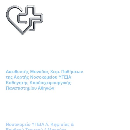
Δημήτριος Χρ. Ηλιόπουλος
MD PhD
ΚΑΡΔΙΟΧΕΙΡΟΥΡΓΟΣ
Διευθυντής Μονάδας Χειρ. Παθήσεων
της Αορτής Νοσοκομείου ΥΓΕΙΑ
Καθηγητής Καρδιοχειρουργικής
Πανεπιστημίου Αθηνών
Καρδιοχειρουργικό Ιατρείο Υγεία
Μονάδα Χειρουργικών Παθήσεων
της Αορτής
Νοσοκομείο ΥΓΕΙΑ Λ. Κηφισίας &
Ερυθρού Σταυρού 4 Μαρούσι