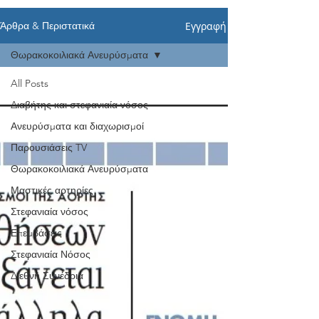
Εγγραφή
Άρθρα & Περιστατικά
Θωρακοκοιλιακά Ανευρύσματα
All Posts
Διαβήτης και στεφανιαία νόσος
Ανευρύσματα και διαχωρισμοί
Παρουσιάσεις TV
Θωρακοκοιλιακά Ανευρύσματα
Μαστικές αρτηρίες
Στεφανιαία νόσος
Επεμβάσεις
Στεφανιαία Νόσος
Διεθνή Συνέδρια