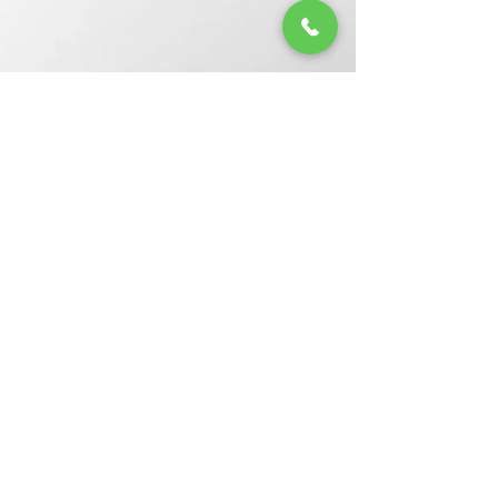
dr.Dimitrios Iliopoulos
25 Φεβ 2022
διαβάστηκε 1 λεπτά
Στεφανιαία Νόσος