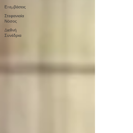
Επεμβάσεις
Στεφανιαία
Νόσος
Διεθνή
Συνέδρια