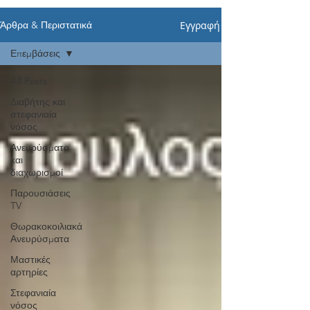
Εγγραφή
Άρθρα & Περιστατικά
Επεμβάσεις
All Posts
Διαβήτης και
στεφανιαία
νόσος
Ανευρύσματα
και
διαχωρισμοί
Παρουσιάσεις
TV
Θωρακοκοιλιακά
Ανευρύσματα
Μαστικές
αρτηρίες
Στεφανιαία
νόσος