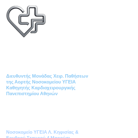
Δημήτριος Χρ. Ηλιόπουλος
MD PhD
ΚΑΡΔΙΟΧΕΙΡΟΥΡΓΟΣ
Διευθυντής Μονάδας Χειρ. Παθήσεων
της Αορτής Νοσοκομείου ΥΓΕΙΑ
Καθηγητής Καρδιοχειρουργικής
Πανεπιστημίου Αθηνών
Καρδιοχειρουργικό Ιατρείο Υγεία
Μονάδα Χειρουργικών Παθήσεων
της Αορτής
Νοσοκομείο ΥΓΕΙΑ Λ. Κηφισίας &
Ερυθρού Σταυρού 4 Μαρούσι