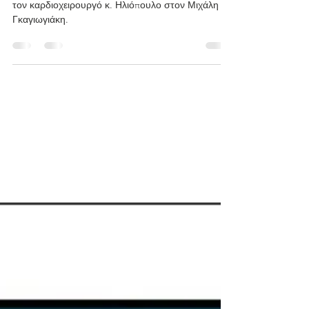
Μία μοναδική συνέντευξη εφ’ όλης της ύλης, από
τον καρδιοχειρουργό κ. Ηλιόπουλο στον Μιχάλη
Γκαγιωγιάκη.